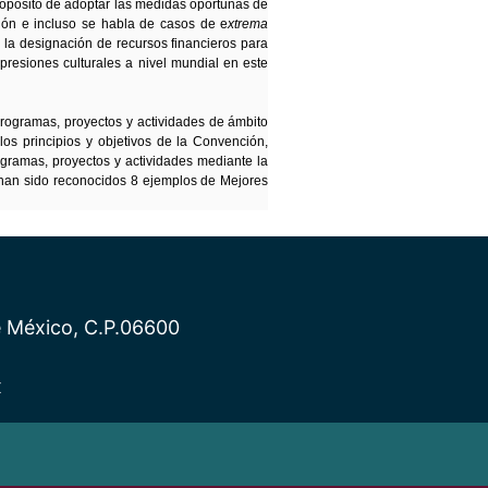
propósito de adoptar las medidas oportunas de
ción e incluso se habla de casos de e
xtrema
to la designación de recursos financieros para
xpresiones culturales a nivel mundial en este
programas, proyectos y actividades de ámbito
os principios y objetivos de la Convención,
gramas, proyectos y actividades mediante la
, han sido reconocidos 8 ejemplos de Mejores
e México, C.P.06600
x