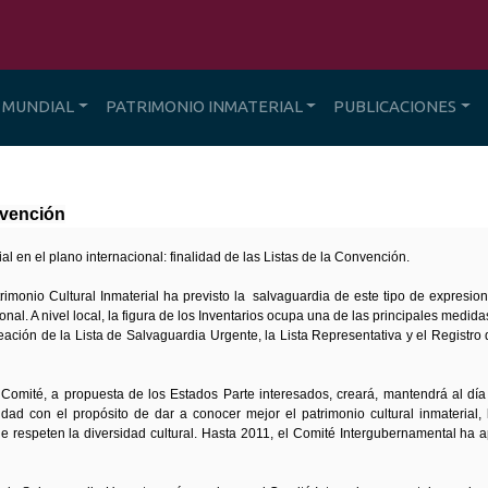
 MUNDIAL
PATRIMONIO INMATERIAL
PUBLICACIONES
nvención
al en el plano internacional: finalidad de las Listas de la Convención.
imonio Cultural Inmaterial ha previsto la salvaguardia de este tipo de expresio
ional. A nivel local, la figura de los Inventarios ocupa una de las principales medi
 creación de la Lista de Salvaguardia Urgente, la Lista Representativa y el Registr
 Comité, a propuesta de los Estados Parte interesados, creará, mantendrá al día
idad con el propósito de dar a conocer mejor el patrimonio cultural inmaterial
ue respeten la diversidad cultural. Hasta 2011, el Comité Intergubernamental ha 