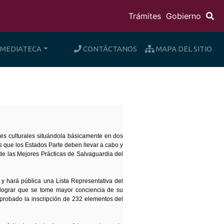
Trámites
Gobierno
MEDIATECA
CONTÁCTANOS
MAPA DEL SITIO
nes culturales situándola básicamente en dos
das que los Estados Parte deben llevar a cabo y
o de las Mejores Prácticas de Salvaguardia del
 y hará pública una Lista Representativa del
, lograr que se tome mayor conciencia de su
aprobado la inscripción de 232 elementos del