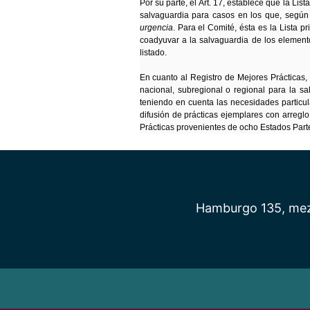
Por su parte, el Art. 17, establece que la L
salvaguardia para casos en los que, según e
urgencia
. Para el Comité, ésta es la Lista p
coadyuvar a la salvaguardia de los elementos
listado.
En cuanto al Registro de Mejores Prácticas,
nacional, subregional o regional para la s
teniendo en cuenta las necesidades particu
difusión de prácticas ejemplares con arregl
Prácticas provenientes de ocho Estados Part
Hamburgo 135, mezz