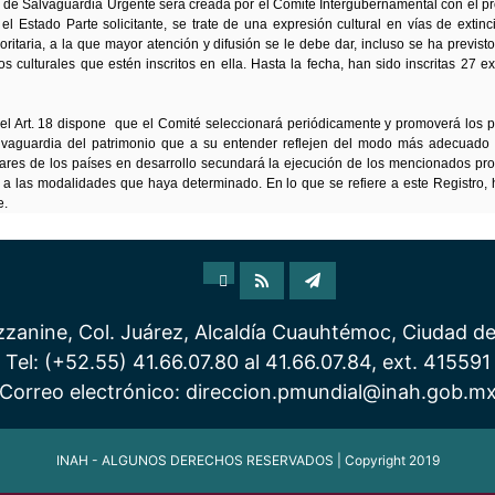
ista de Salvaguardia Urgente será creada por el Comité Intergubernamental con el 
l Estado Parte solicitante, se trate de una expresión cultural en vías de extin
rioritaria, a la que mayor atención y difusión se le debe dar, incluso se ha previs
 culturales que estén inscritos en ella. Hasta la fecha, han sido inscritas 27 e
 el Art. 18 dispone que el Comité seleccionará periódicamente y promoverá los 
alvaguardia del patrimonio que a su entender reflejen del modo más adecuado l
lares de los países en desarrollo secundará la ejecución de los mencionados pro
o a las modalidades que haya determinado. En lo que se refiere a este Registro
e.
anine, Col. Juárez, Alcaldía Cuauhtémoc, Ciudad d
Tel: (+52.55) 41.66.07.80 al 41.66.07.84, ext. 415591
Correo electrónico: direccion.pmundial@inah.gob.m
INAH - ALGUNOS DERECHOS RESERVADOS | Copyright 2019